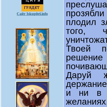
преслуш
прозябл
Сайт Iskupitel.info
плодил з
того, 
уничтожа
Твоей п
решение
почиваю
Даруй 
держание
и ни в 
желаниях