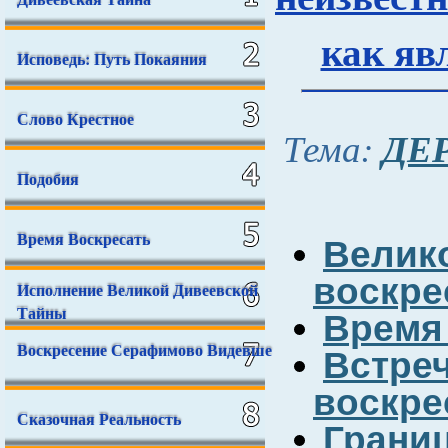
как яв
Исповедь: Путь Покаяния
Слово Крестное
ДЕ
Тема:
Подобия
Время Воскресать
Велик
воскре
Исполнение Великой Дивеевской
Тайны
Время
Воскресение Серафимово Видевше
Встр
воскре
Сказочная Реальность
Грани