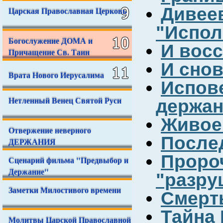
Див
Царская Православная Церковь
"Испол
Богослужение ДОМА и
И восс
Причащение Св. Таин
И снов
Врата Нового Иерусалима
Испов
Нетленный Венец Святой Руси
держа
Живое
Отвержение неверного
После
ДЕРЖАНИЯ
Проро
Сценарий фильма "Предвыбор и
Держание"
"разру
Заметки Милостивого времени
Смерт
Тайна
Молитвы Царской Православной