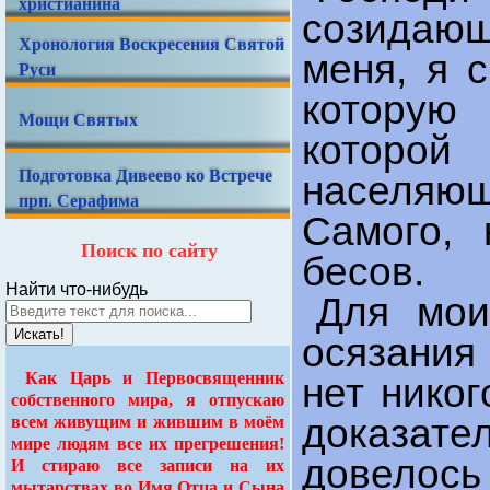
христианина
созидающ
Хронология Воскресения Святой
меня, я 
Руси
которую
Мощи Святых
которой
Подготовка Дивеево ко Встрече
населяю
прп. Серафима
Самого, 
Поиск по сайту
бесов.
Найти что-нибудь
Для мои
Искать!
осязания
Как Царь и Первосвященник
нет никог
собственного мира, я отпускаю
доказат
всем живущим и жившим в моём
мире людям все их прегрешения!
довелось
И стираю все записи на их
мытарствах во Имя Отца и Сына