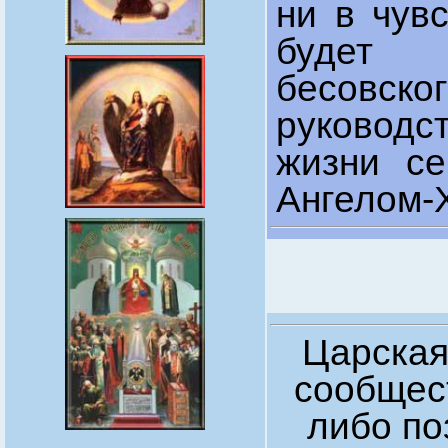
ни в чув
будет 
бесов
руководс
жизни с
Ангелом-
Царская
сообщест
либо по