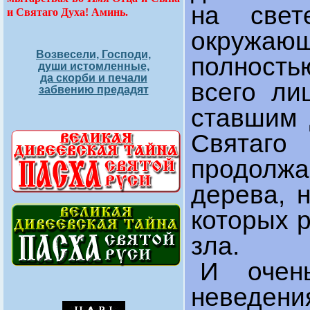
на свет
и Святаго Духа! Аминь.
окружаю
Возвесели, Господи,
полность
души истомленные,
да скорби и печали
всего л
забвению предадят
ставшим 
Свята
продолж
дерева, 
которых 
зла.
И очен
неведен