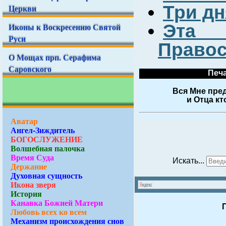
Три дн
Церкви
Эта 
Иконы к Воскресению Святой
Руси
Правос
О Мощах прп. Серафима
Саровского
Печа
Вся Мне пред
и Отца кт
Аватар
Ангел-Зиждитель
БОГОСЛУЖЕНИЕ
Волшебная палочка
Время Суда
Искать...
Держание
Духовная сущность
Икона зверя
История
Канавка Божией Матери
Любовь всех ко всем
Механизм происхождения снов