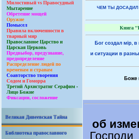
Милостивый vs Правосудный
Мытарение
ЧЕМ ТЫ ДОСАДИЛ
Обретение мощей
Оружие
Помысел
Книга "
Правила включенности в
тварный мир
Православное Царство и
Бог создал мiр, в
Царская Церковь
Предвыбор, предузнание,
и ситуации в разны
предопределение
Распределение людей по
временам и странам
Соавторство творения
Боже 
Содом и Гоморра
Третий Архистратиг Серафим -
Лицо Божие
Фиксации, сосложение
Великая Дивеевская Тайна
об изме
Библиотека православного
Господи