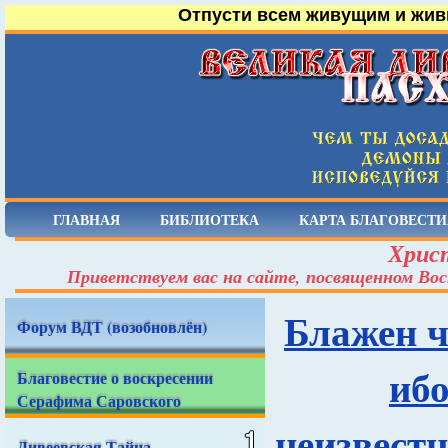
Отпусти всем живущим и жив
ГЛАВНАЯ
БИБЛИОТЕКА
КАРТА БЛАГОВЕСТИ
Христ
Приветствуем вас на сайте, посвященном Вос
Блажен ч
Форум ВДТ (возобновлён)
ибо
Благовестие о воскресении
Серафима Саровского
неизвестн
Дивеевская Тайна